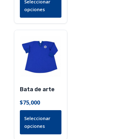
Seleccionar
de
opciones
producto
Este
producto
tiene
múltiples
variantes.
Las
opciones
Bata de arte
se
pueden
$
75,000
elegir
en
Seleccionar
la
opciones
página
de