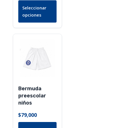
página
Seleccionar
de
opciones
producto
Este
producto
tiene
múltiples
variantes.
Las
opciones
Bermuda
se
preescolar
pueden
niños
elegir
en
$
79,000
la
página