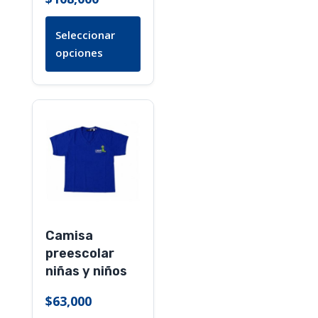
en
la
Seleccionar
página
opciones
de
producto
Este
producto
tiene
múltiples
variantes.
Las
opciones
Camisa
se
preescolar
pueden
niñas y niños
elegir
en
$
63,000
la