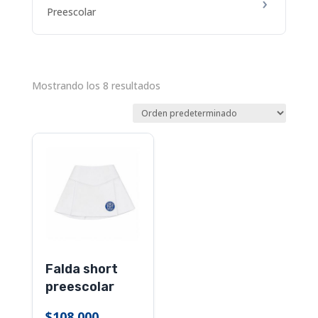
Preescolar
Mostrando los 8 resultados
Este
producto
tiene
múltiples
variantes.
Las
opciones
Falda short
se
preescolar
pueden
elegir
$
108,000