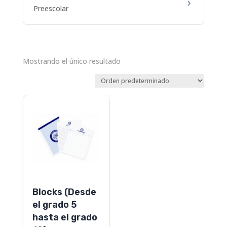
Preescolar
Mostrando el único resultado
Este
producto
tiene
múltiples
variantes.
Las
opciones
Blocks (Desde
se
el grado 5
pueden
hasta el grado
elegir