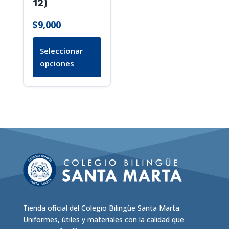
12)
en
la
$
9,000
página
de
Seleccionar
producto
opciones
Tienda oficial del Colegio Bilingüe Santa Marta.
Uniformes, útiles y materiales con la calidad que