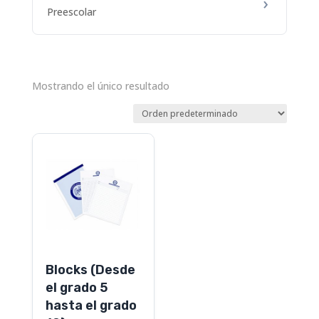
Preescolar
Mostrando el único resultado
Este
producto
tiene
múltiples
variantes.
Las
opciones
Blocks (Desde
se
el grado 5
pueden
hasta el grado
elegir