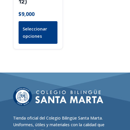
12)
en
la
$
9,000
página
de
Seleccionar
producto
opciones
Tienda oficial del Colegio Bilingüe Santa Marta.
Uniformes, útiles y materiales con la calidad que