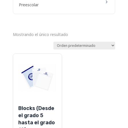
Preescolar
Mostrando el único resultado
Este
producto
tiene
múltiples
variantes.
Las
opciones
Blocks (Desde
se
el grado 5
pueden
hasta el grado
elegir