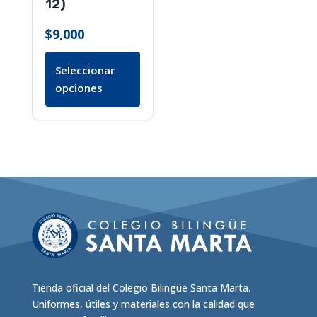
12)
en
la
$
9,000
página
de
Seleccionar
producto
opciones
Tienda oficial del Colegio Bilingüe Santa Marta.
Uniformes, útiles y materiales con la calidad que