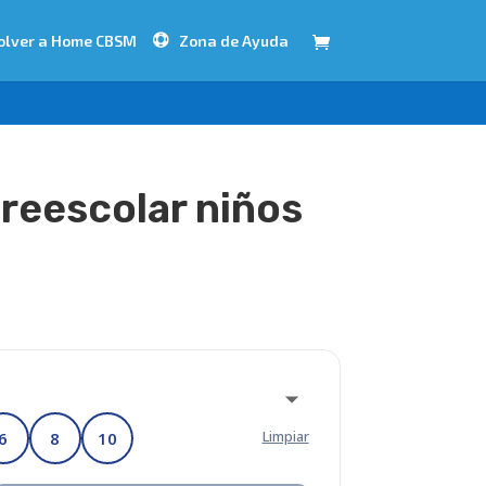
olver a Home CBSM
Zona de Ayuda
reescolar niños
Limpiar
6
8
10