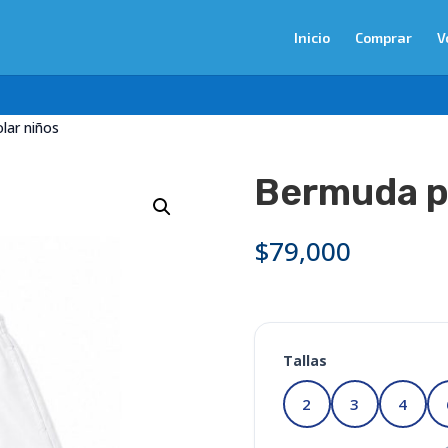
Inicio
Comprar
V
lar niños
Bermuda p
$
79,000
Tallas
2
3
4