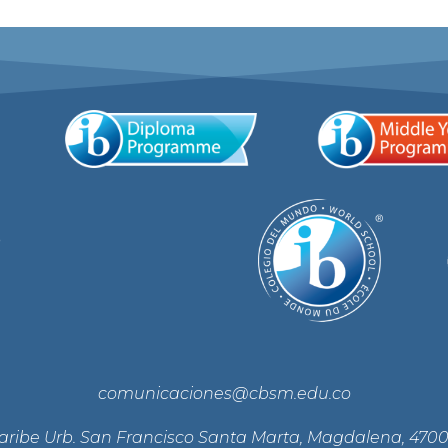
tiene
múltiples
variantes.
Las
opciones
se
pueden
elegir
en
e
la
página
de
producto
comunicaciones@cbsm.edu.co
Caribe Urb. San Francisco Santa Marta, Magdalena, 470