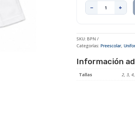
−
+
Bermuda
preescolar
niños
cantidad
SKU:
BPN
Categorías:
Preescolar
,
Unifo
Información ad
Tallas
2, 3, 4