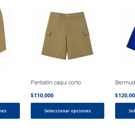
Pantalón caqui corto
Bermuda
$
110,000
$
120,00
nes
Seleccionar opciones
Se
Este
Este