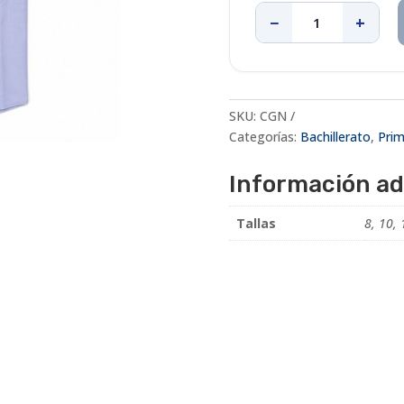
−
+
Camisa
de
gala
cantidad
SKU:
CGN
Categorías:
Bachillerato
,
Prim
Información ad
Tallas
8, 10, 