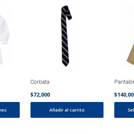
Corbata
Pantalón
$
72,000
$
140,00
nes
Añadir al carrito
Se
Este