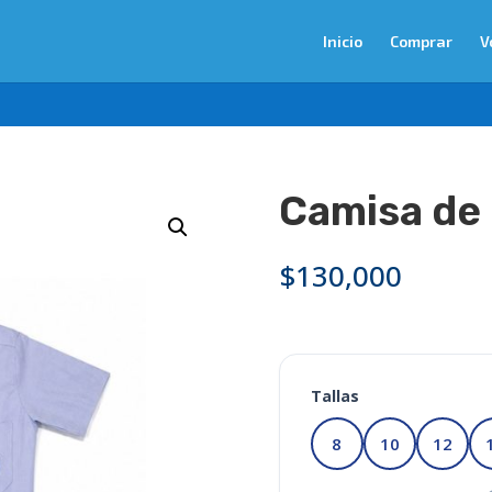
Inicio
Comprar
V
Camisa de 
$
130,000
Tallas
8
10
12