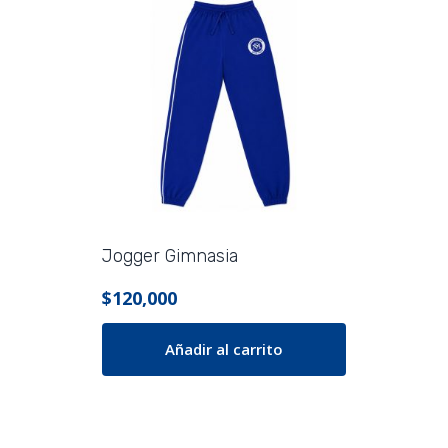
producto
tiene
múltiples
variantes.
Las
opciones
se
pueden
elegir
en
Jogger Gimnasia
la
página
$
120,000
de
producto
Añadir al carrito