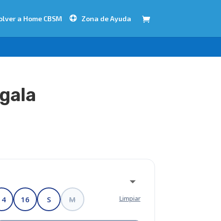
olver a Home CBSM
Zona de Ayuda
gala
Limpiar
14
16
S
M