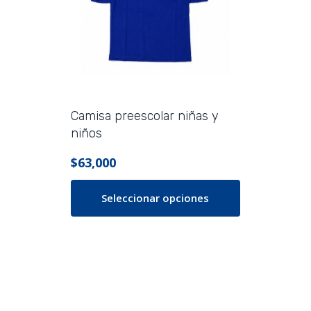
opciones
se
pueden
elegir
en
la
página
Camisa preescolar niñas y
de
niños
producto
$
63,000
Seleccionar opciones
Este
producto
tiene
múltiples
variantes.