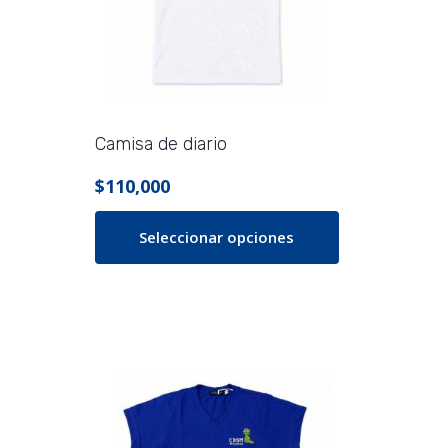
se
pueden
elegir
en
la
página
Camisa de diario
de
$
110,000
producto
Seleccionar opciones
Este
producto
tiene
múltiples
variantes.
Las