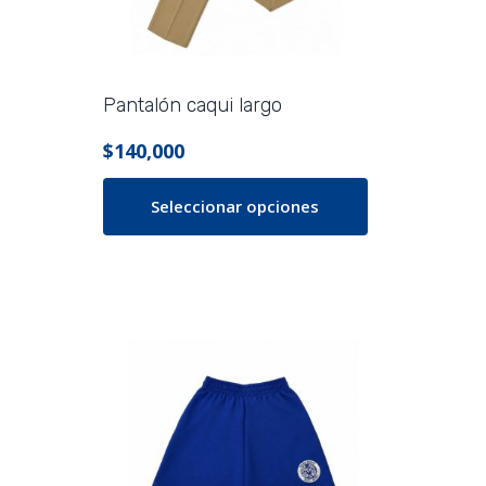
Pantalón caqui largo
$
140,000
Seleccionar opciones
Este
producto
tiene
múltiples
variantes.
Las
opciones
se