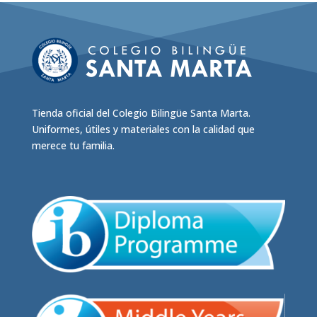
Las
opciones
se
pueden
elegir
en
Tienda oficial del Colegio Bilingüe Santa Marta.
la
Uniformes, útiles y materiales con la calidad que
página
merece tu familia.
de
producto