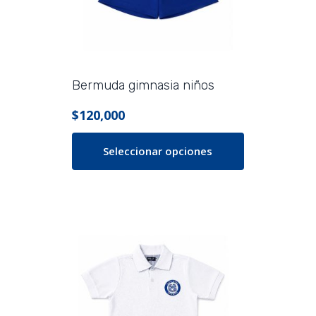
pueden
elegir
en
la
página
Bermuda gimnasia niños
de
$
120,000
producto
Seleccionar opciones
Este
producto
tiene
múltiples
variantes.
Las
opciones