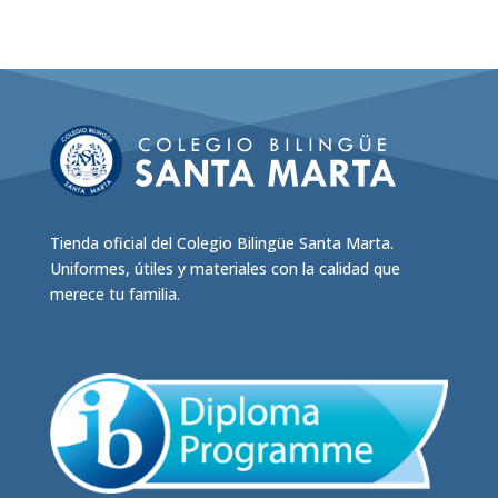
tiene
múltiples
variantes.
Las
opciones
se
pueden
elegir
en
Tienda oficial del Colegio Bilingüe Santa Marta.
la
Uniformes, útiles y materiales con la calidad que
página
merece tu familia.
de
producto