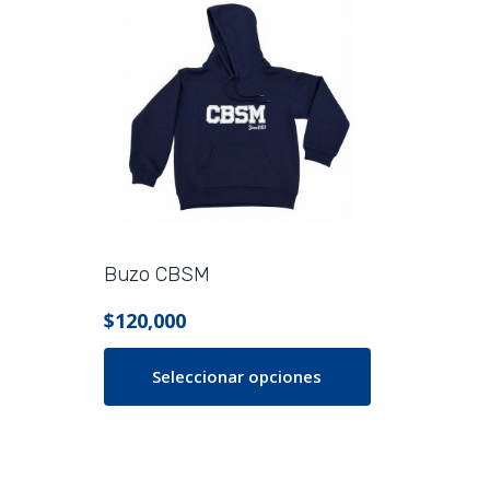
Buzo CBSM
$
120,000
Seleccionar opciones
Este
producto