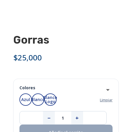
Gorras
$
25,000
Colores
Blanco
Azul
Blanco
Limpiar
Logo
−
+
Gorras
cantidad