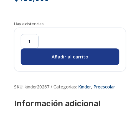
Hay existencias
KINDER-
Cartilla
Añadir al carrito
de
lectura
"Yo
puedo
SKU:
kinder20267
Categorías:
Kinder
,
Preescolar
leer
mis
Información adicional
primeras
palabras"
cantidad