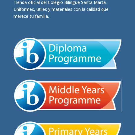
en
Tienda oficial del Colegio Bilingüe Santa Marta.
la
Uniformes, útiles y materiales con la calidad que
página
merece tu familia.
de
producto