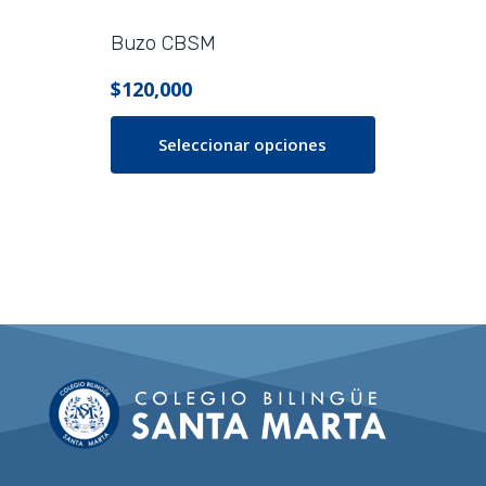
Buzo CBSM
$
120,000
Seleccionar opciones
Este
producto
tiene
múltiples
variantes.
Las
opciones
se
pueden
elegir