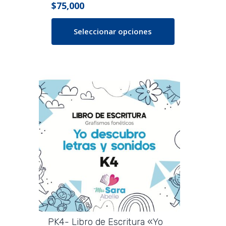
$
75,000
Seleccionar opciones
Este
producto
tiene
múltiples
variantes.
Las
opciones
se
pueden
elegir
en
la
página
PK4- Libro de Escritura «Yo