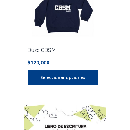
Buzo CBSM
$
120,000
Seleccionar opciones
Este
producto
tiene
múltiples
variantes.