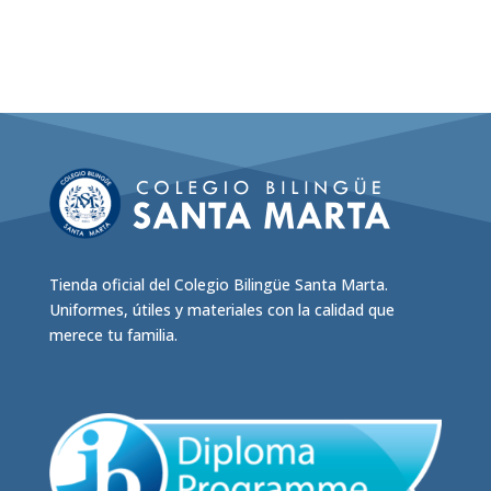
producto
tiene
múltiples
variantes.
Las
opciones
se
pueden
elegir
en
Tienda oficial del Colegio Bilingüe Santa Marta.
la
Uniformes, útiles y materiales con la calidad que
página
merece tu familia.
de
producto