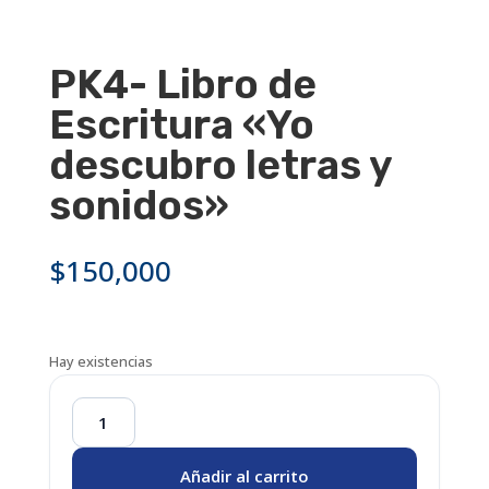
PK4- Libro de
Escritura «Yo
descubro letras y
sonidos»
$
150,000
Hay existencias
PK4-
Libro
Añadir al carrito
de