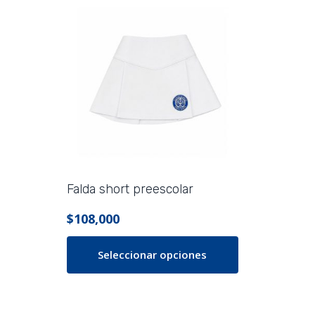
Falda short preescolar
$
108,000
Seleccionar opciones
Este
producto