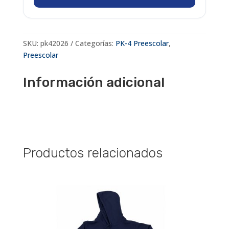
Escritura
"Yo
descubro
SKU:
pk42026
Categorías:
PK-4 Preescolar
,
letras
Preescolar
y
sonidos"
Información adicional
cantidad
Productos relacionados