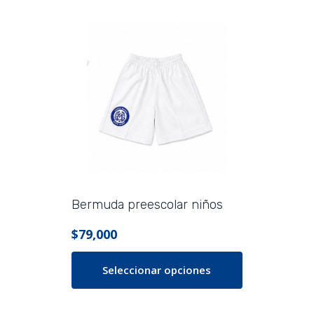
tiene
múltiples
variantes.
Las
opciones
se
pueden
elegir
en
la
página
Bermuda preescolar niños
de
$
79,000
producto
Seleccionar opciones
Este