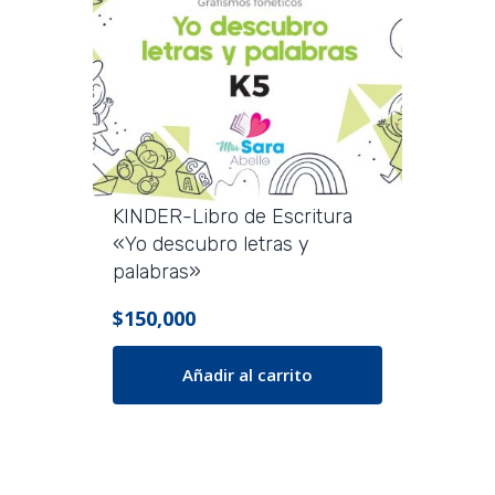
Las
opciones
se
pueden
elegir
en
la
página
KINDER-Libro de Escritura
de
«Yo descubro letras y
producto
palabras»
$
150,000
Añadir al carrito