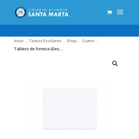
Inicio
→
Textos Escolares
→
Shop
→
Cuarto
→
Tablero de formica (Desde el grado 1 hasta el grado 6)