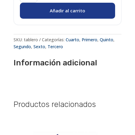
de
Añadir al carrito
formica
(Desde
el
grado
SKU:
tablero
Categorías:
Cuarto
,
Primero
,
Quinto
,
1
Segundo
,
Sexto
,
Tercero
hasta
el
Información adicional
grado
6)
cantidad
Productos relacionados