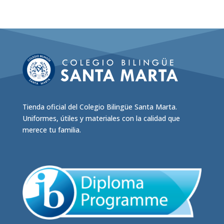
múltiples
variantes.
Las
opciones
se
pueden
elegir
en
Tienda oficial del Colegio Bilingüe Santa Marta.
la
Uniformes, útiles y materiales con la calidad que
página
merece tu familia.
de
producto